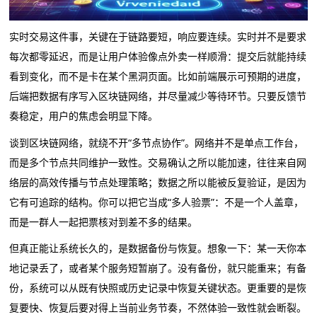
实时交易这件事，关键在于链路要短，响应要连续。实时并不是要求
每次都零延迟，而是让用户体验像点外卖一样顺滑：提交后就能持续
看到变化，而不是卡在某个黑洞页面。比如前端展示可预期的进度，
后端把数据有序写入区块链网络，并尽量减少等待环节。只要反馈节
奏稳定，用户的焦虑会明显下降。
谈到区块链网络，就绕不开“多节点协作”。网络并不是单点工作台，
而是多个节点共同维护一致性。交易确认之所以能加速，往往来自网
络层的高效传播与节点处理策略；数据之所以能被反复验证，是因为
它有可追踪的结构。你可以把它当成“多人验票”：不是一个人盖章，
而是一群人一起把票核对到差不多的结果。
但真正能让系统长久的，是数据备份与恢复。想象一下：某一天你本
地记录丢了，或者某个服务短暂崩了。没有备份，就只能重来；有备
份，系统可以从既有快照或历史记录中恢复关键状态。更重要的是恢
复要快、恢复后要对得上当前业务节奏，不然体验一致性就会断裂。