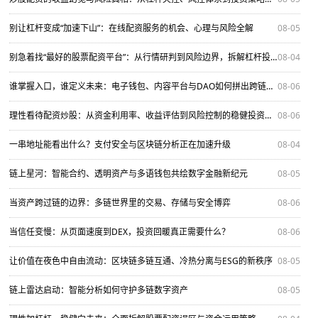
别让杠杆变成“加速下山”：在线配资服务的机会、心理与风险全解
08-05
别急着找“最好的股票配资平台”：从行情研判到风险边界，拆解杠杆投资的生存法则
08-04
谁掌握入口，谁定义未来：电子钱包、内容平台与DAO如何拼出跨链新秩序？
08-06
理性看待配资炒股：从资金利用率、收益评估到风险控制的稳健投资之道
08-06
一串地址能看出什么？支付安全与区块链分析正在加速升级
08-04
链上星河：智能合约、透明资产与多语钱包共绘数字金融新纪元
08-05
当资产跨过链的边界：多链世界里的交易、存储与安全博弈
08-06
当信任变慢：从页面速度到DEX，投资回暖真正需要什么？
08-06
让价值在夜色中自由流动：区块链多链互通、冷热分离与ESG的新秩序
08-05
链上雷达启动：智能分析如何守护多链数字资产
08-05