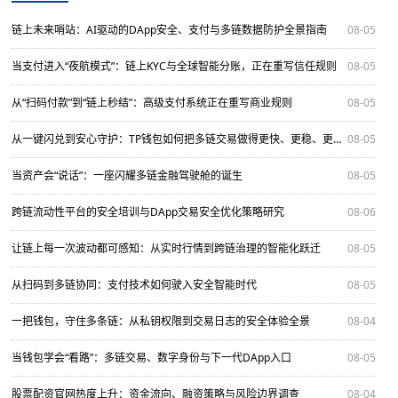
链上未来哨站：AI驱动的DApp安全、支付与多链数据防护全景指南
08-05
当支付进入“夜航模式”：链上KYC与全球智能分账，正在重写信任规则
08-05
从“扫码付款”到“链上秒结”：高级支付系统正在重写商业规则
08-05
从一键闪兑到安心守护：TP钱包如何把多链交易做得更快、更稳、更透明？
08-05
当资产会“说话”：一座闪耀多链金融驾驶舱的诞生
08-05
跨链流动性平台的安全培训与DApp交易安全优化策略研究
08-06
让链上每一次波动都可感知：从实时行情到跨链治理的智能化跃迁
08-05
从扫码到多链协同：支付技术如何驶入安全智能时代
08-05
一把钱包，守住多条链：从私钥权限到交易日志的安全体验全景
08-04
当钱包学会“看路”：多链交易、数字身份与下一代DApp入口
08-05
股票配资官网热度上升：资金流向、融资策略与风险边界调查
08-04