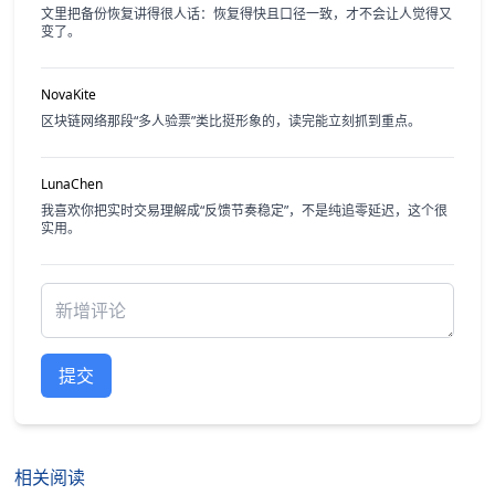
文里把备份恢复讲得很人话：恢复得快且口径一致，才不会让人觉得又
变了。
NovaKite
区块链网络那段“多人验票”类比挺形象的，读完能立刻抓到重点。
LunaChen
我喜欢你把实时交易理解成“反馈节奏稳定”，不是纯追零延迟，这个很
实用。
提交
相关阅读