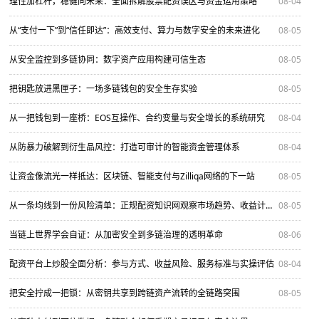
理性加杠杆，稳健向未来：全面拆解股票配资误区与资金运用策略
08-04
从“支付一下”到“信任即达”：高效支付、算力与数字安全的未来进化
08-05
从安全监控到多链协同：数字资产应用构建可信生态
08-05
把钥匙放进黑匣子：一场多链钱包的安全生存实验
08-05
从一把钱包到一座桥：EOS互操作、合约变量与安全增长的系统研究
08-04
从防暴力破解到衍生品风控：打造可审计的智能资金管理体系
08-04
让资金像流光一样抵达：区块链、智能支付与Zilliqa网络的下一站
08-05
从一条均线到一份风险清单：正规配资知识网观察市场趋势、收益计划与资金安全
08-05
当链上世界学会自证：从加密安全到多链治理的透明革命
08-06
配资平台上炒股全面分析：参与方式、收益风险、服务标准与实操评估
08-04
把安全拧成一把锁：从密钥共享到跨链资产流转的全链路突围
08-05