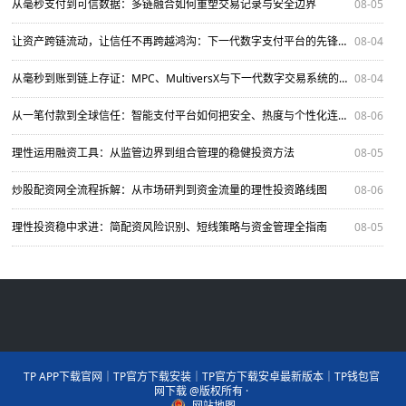
从毫秒支付到可信数据：多链融合如何重塑交易记录与安全边界
08-05
让资产跨链流动，让信任不再跨越鸿沟：下一代数字支付平台的先锋路线图
08-04
从毫秒到账到链上存证：MPC、MultiversX与下一代数字交易系统的可信协奏
08-04
从一笔付款到全球信任：智能支付平台如何把安全、热度与个性化连成一张网
08-06
理性运用融资工具：从监管边界到组合管理的稳健投资方法
08-05
炒股配资网全流程拆解：从市场研判到资金流量的理性投资路线图
08-06
理性投资稳中求进：简配资风险识别、短线策略与资金管理全指南
08-05
TP APP下载官网｜TP官方下载安装｜TP官方下载安卓最新版本｜TP钱包官
网下载 @版权所有 ·
网站地图