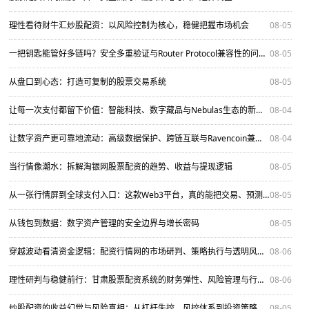
理性看待财牛汇炒股配资：以风险控制为核心，稳健把握市场机会
08-05
一把钥匙能管好多链吗？安全多重验证与Router Protocol兼容性的问答实验
08-05
从盘口到心态：打造可复制的股票交易系统
08-05
让每一次支付都留下价值：智能科技、数字藏品与Nebulas生态的新连接
08-04
让数字资产更可靠地流动：高级数据保护、跨链互联与Ravencoin兼容性实践
08-04
当行情像潮水：拆解淘银网股票配资的趋势、收益与提现逻辑
08-05
从一张行情屏到全球支付入口：这款Web3平台，真的能把交易、预测与资产安全连起来吗？
08-05
从钱包到数据：数字资产管理的安全边界与增长密码
08-05
穿越波动看清资金逻辑：配资行情网的市场研判、策略执行与透明风控指南
08-06
理性研判与稳健前行：甘肃股票配资系统的财务弹性、风险管理与行情观察
08-06
炒股配资的收益幻觉与风险真相：从杠杆失控、风控体系到投资策略优化的全方位分析
08-05